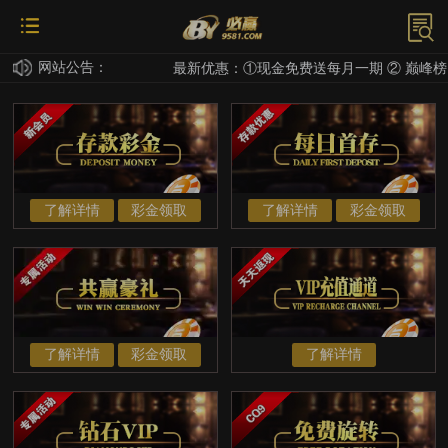
网站公告：
最新优惠：①现金免费送每月一期 ② 巅峰榜 ③
了解详情
彩金领取
了解详情
彩金领取
了解详情
彩金领取
了解详情